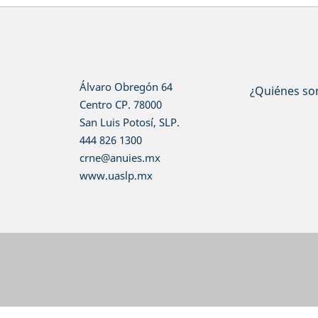
Álvaro Obregón 64
¿Quiénes s
Centro CP. 78000
San Luis Potosí, SLP.
444 826 1300
crne@anuies.mx
www.uaslp.mx